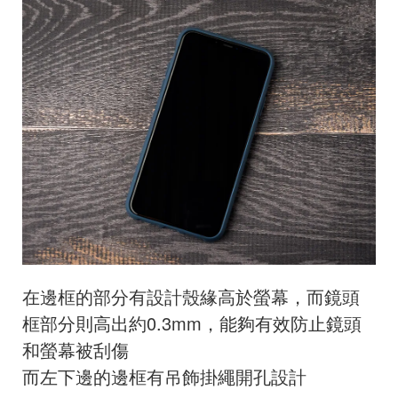
在邊框的部分有設計殼緣高於螢幕，而鏡頭
框部分則高出約0.3mm，能夠有效防止鏡頭
和螢幕被刮傷
而左下邊的邊框有
吊飾掛繩開孔設計