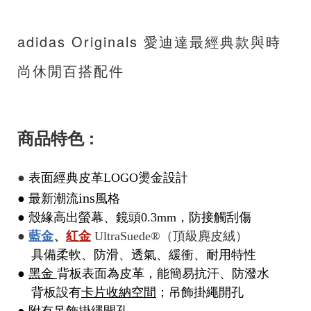
adidas Originals 愛迪達最經典款與時
尚休閒百搭配件
商品特色 :
●
表面經典皮革LOGO燙金設計
ins
● 最新潮流
風格
●
殼緣高出螢幕、鏡頭0.3mm，防接觸刮傷
●
藍金
、
紅金
UltraSuede®（頂級麂皮絨）
具備柔軟、防滑、透氣、緩衝、耐用特性
●
黑金
背板表面為皮革，能簡易抗汗、防潑水
背板設有
卡片收納空間
；吊飾掛繩開孔
● 附有吊飾掛繩開孔