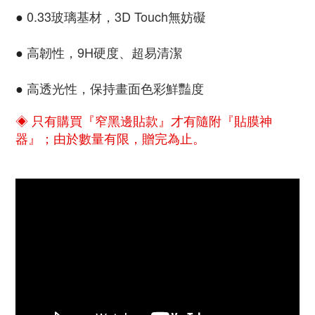
0.33玻璃基材，3D Touch無妨礙
●
高韌性，9H硬度、超易清潔
●
高透光性，保持畫面色彩鮮豔度
●
◈ 只有購買『窄黑邊貼款』才有隨附『貼膜神
器』；由於數量有限，贈完為止。