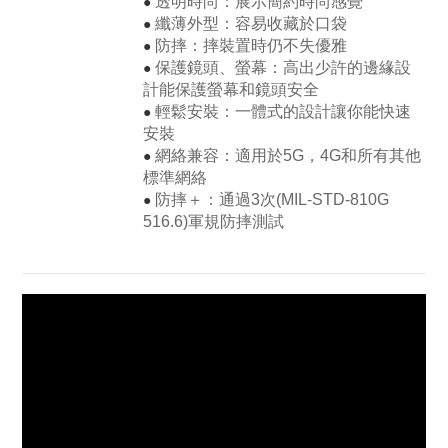
●
透明時尚：展示簡約時尚感覺
●
纖薄外型：容易收藏於口袋
●
防摔：摔裝置時仍不失優雅
●
保護鏡頭、螢幕：高出少許的邊緣設
計能保護螢幕和鏡頭安全
●
輕鬆安裝：一體式的設計讓你能快速
安裝
●
網絡兼容：適用於5G，4G和所有其他
標準網絡
●
防摔＋：通過3次(MIL-STD-810G
516.6)軍規防摔測試