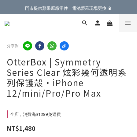
門市提供蘋果原廠零件，電池螢幕現場更換 🔋
門市提供蘋果原廠零件，電池螢幕現場更換 🔋
登入會員滿 $899 即享免運費優惠，再享全單 95折
門市提供蘋果原廠零件，電池螢幕現場更換 🔋
分享到
OtterBox | Symmetry
Series Clear 炫彩幾何透明系
列保護殼・iPhone
12/mini/Pro/Pro Max
全店，消費滿$1299免運費
NT$1,480