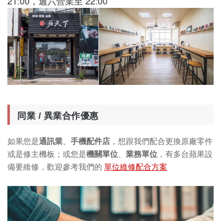
21:00，週六營業至 22:00
同業 / 異業合作優惠
如果您是
通訊業
、
手機配件店
，想跟我們配合更換原廠零件
或是修主機板；或您是
機關單位
、
業務單位
，有多台蘋果設
備要維修，歡迎參考我們的
單位維修配合方案