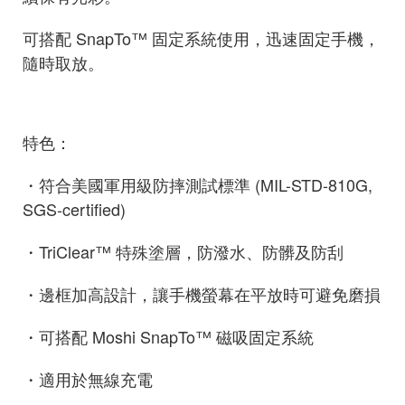
可搭配 SnapTo™ 固定系統使用，迅速固定手機，
隨時取放。
特色：
・符合美國軍用級防摔測試標準 (MIL-STD-810G,
SGS-certified)
・TriClear™ 特殊塗層，防潑水、防髒及防刮
・邊框加高設計，讓手機螢幕在平放時可避免磨損
・可搭配 Moshi SnapTo™ 磁吸固定系統
・適用於無線充電