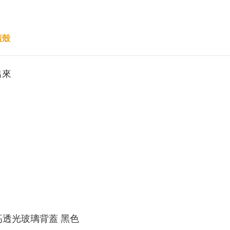
蓋殼
出來
＋鋁框高透光玻璃背蓋 黑色