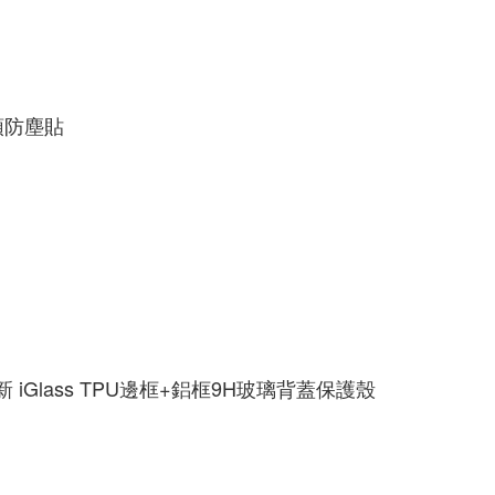
頭防塵貼
Ｄ