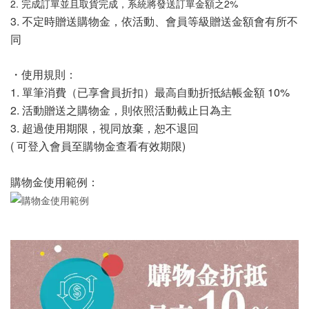
2. 完成訂單並且取貨完成，系統將發送訂單金額之2%
3. 不定時贈送購物金，依活動、會員等級贈送金額會有所不
同
・使用規則：
1. 單筆消費（已享會員折扣）
最高
自動折抵結帳金額 10%
2.
活動贈送之購物金，則依照活動截止日為主
3. 超過使用期限，視同放棄，恕不退回
( 可登入會員至購物金查看有效期限)
購物金使用範例：