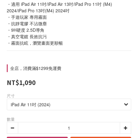
・適用 iPad Air 11吋/iPad Air 13吋/iPad Pro 11吋 (M4) 
2024/iPad Pro 13吋(M4) 2024吋
・手遊玩家 專用霧面
・抗靜電膠 不沾微塵
・9H硬度 2.5D導角
・真空電鍍 長效抗污
・霧面抗眩，瀏覽畫面更順暢
全店，消費滿$1299免運費
NT$1,090
尺寸
數量