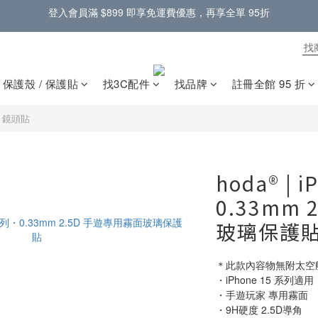
門市提供蘋果原廠零件，電池螢幕現場更換 🔋
門市提供蘋果原廠零件，電池螢幕現場更換 🔋
登入會員滿 $899 即享免運費優惠，再享全單 95折
門市提供蘋果原廠零件，電池螢幕現場更換 🔋
保護殼 / 保護貼
找3C配件
找品牌
註冊全館 95 折
/ 鏡頭貼
hoda® | 
0.33mm
玻璃保護
＊此款內容物無附太空
・iPhone 15 系列適用
・手遊玩家 專用霧面
・9H硬度 2.5D導角