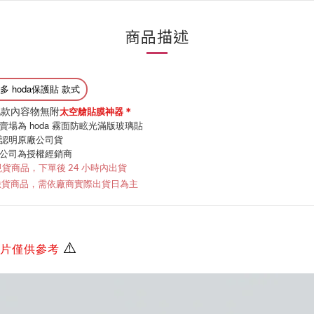
商品描述
多 hoda保護貼 款式
此款內容物無附
＊
太空艙貼膜神器
賣場為 hoda 霧面防眩光滿版玻璃貼
認明原廠公司貨
公司為授權經銷商
現貨商品，下單後 24 小時內出貨
商品，需
缺貨
依
廠商實際出貨日為主
⚠️
片僅供參考 