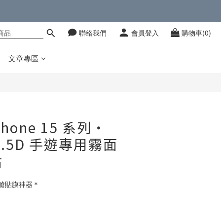
聯絡我們
會員登入
購物車(0)
立即購買
文章專區
iPhone 15 系列・
 2.5D 手遊專用霧面
貼
艙貼膜神器＊