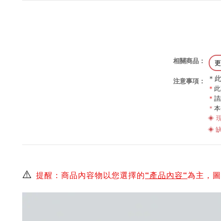
相關商品：
更
＊
注意事項：
＊
此
＊
請
＊
本
◈
◈ 
⚠️
提醒：商品內容物以您選擇的
“產品內容“
為主，圖