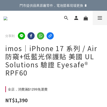
門市提供蘋果原廠零件，電池螢幕現場更換 🔋
門市提供蘋果原廠零件，電池螢幕現場更換 🔋
登入會員滿 $899 即享免運費優惠，再享全單 95折
門市提供蘋果原廠零件，電池螢幕現場更換 🔋
分享到
imos｜iPhone 17 系列 / Air
防窺+低藍光保護貼 美國 UL
Solutions 驗證 Eyesafe®
RPF60
全店，消費滿$1299免運費
NT$1,390