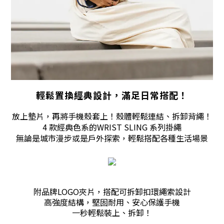
輕鬆置換經典設計，滿足
日常搭配！
放上墊片
，再將手機殼套上
！殼體輕鬆連結
、拆卸背繩！
4 款經典色系的WRIST
 SLING
 系列掛繩
無論是城市漫步或是戶外探索，輕鬆搭配各種生活場景
附品牌LOGO夾片，搭配可拆卸扣環繩索設
計
高強度結構，堅固耐用、安心保護手機
一秒輕鬆裝上、拆卸！