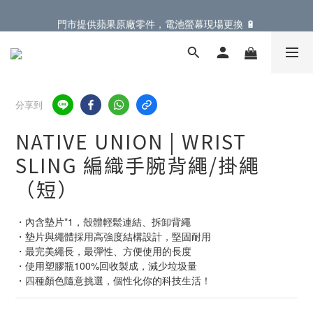
門市提供蘋果原廠零件，電池螢幕現場更換 🔋
門市提供蘋果原廠零件，電池螢幕現場更換 🔋
登入會員滿 $899 即享免運費優惠，再享全單 95折
門市提供蘋果原廠零件，電池螢幕現場更換 🔋
分享到
NATIVE UNION | WRIST
SLING 編織手腕背繩/掛繩
（短）
・內含墊片*1，殼體輕鬆連結、拆卸背繩
・墊片與繩體採用高強度結構設計，堅固耐用
・最完美繩長，最彈性、方便使用的長度
・使用塑膠瓶100%回收製成，減少垃圾量
・四種顏色隨意挑選，個性化你的科技生活！