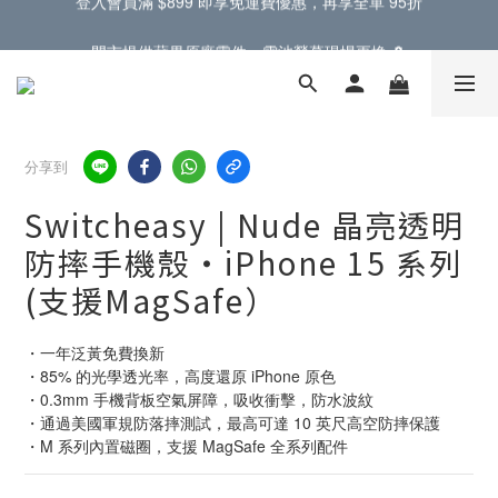
門市提供蘋果原廠零件，電池螢幕現場更換 🔋
門市提供蘋果原廠零件，電池螢幕現場更換 🔋
登入會員滿 $899 即享免運費優惠，再享全單 95折
門市提供蘋果原廠零件，電池螢幕現場更換 🔋
分享到
Switcheasy | Nude 晶亮透明
防摔手機殼・iPhone 15 系列
(支援MagSafe）
・一年泛黃免費換新
・85% 的光學透光率，高度還原 iPhone 原色
・0.3mm 手機背板空氣屏障，吸收衝擊，防水波紋
・通過美國軍規防落摔測試，最高可達 10 英尺高空防摔保護
・M 系列內置磁圈，支援 MagSafe 全系列配件